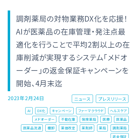
調剤薬局の対物業務DX化を応援！
AIが医薬品の在庫管理・発注点最
適化を行うことで平均2割以上の在
庫削減が実現するシステム「メドオ
ーダー」の返金保証キャンペーンを
開始、4月末迄
2023年2月24日
ニュース
プレスリリース
AI
DX化
キャンペーン
ファーマクラウド
ヘルスケア
メドオーダー
不動在庫
保険薬局
医療
医薬品
医薬品流通
棚卸
薬価改定
薬剤師
薬局
調剤薬局
返金保証