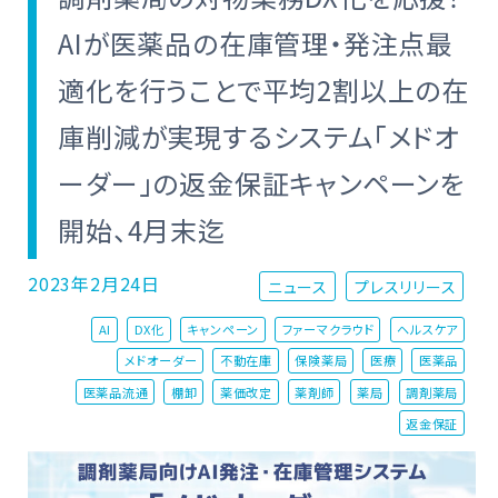
AIが医薬品の在庫管理・発注点最
適化を行うことで平均2割以上の在
庫削減が実現するシステム「メドオ
ーダー」の返金保証キャンペーンを
開始、4月末迄
2023年2月24日
ニュース
プレスリリース
AI
DX化
キャンペーン
ファーマクラウド
ヘルスケア
メドオーダー
不動在庫
保険薬局
医療
医薬品
医薬品流通
棚卸
薬価改定
薬剤師
薬局
調剤薬局
返金保証