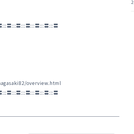
〓:::〓:::〓:::〓:::〓:::〓:::〓
nagasaki82/overview.html
〓:::〓:::〓:::〓:::〓:::〓:::〓