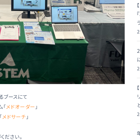
るブースにて
ム「
メドオーダー
」
「
メドサーチ
」
びください。