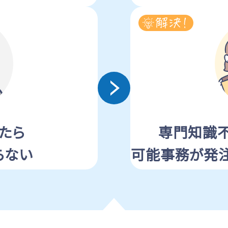
たら
専門知識
らない
可能事務が
発