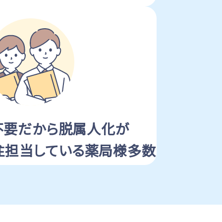
不要だから
脱属人化が
注担当している薬局様多数