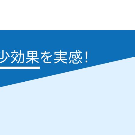
少効果
を実感！