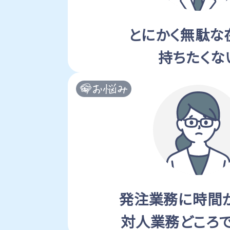
とにかく無駄な
持ちたくな
発注業務に時間
対人業務どころ