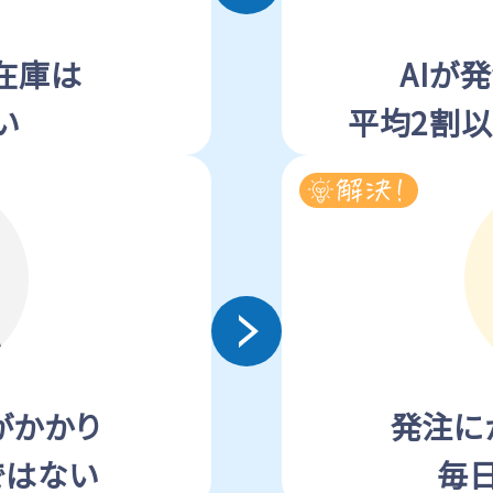
在庫は
AIが
い
平均2割
がかかり
発注に
ではない
毎日