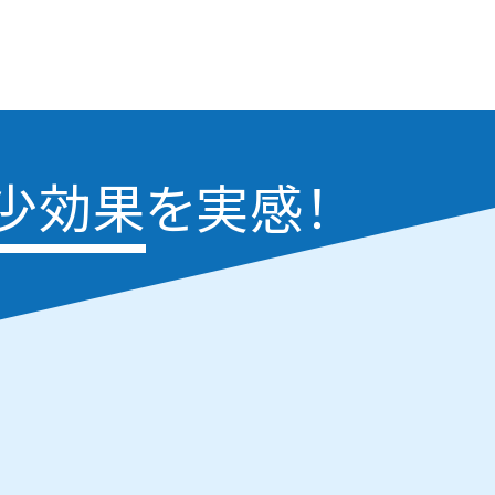
少効果
を実感！