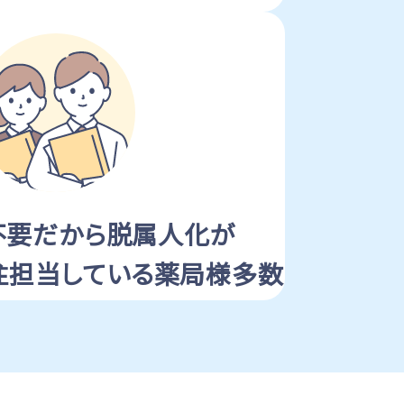
不要だから
脱属人化が
注担当している薬局様多数