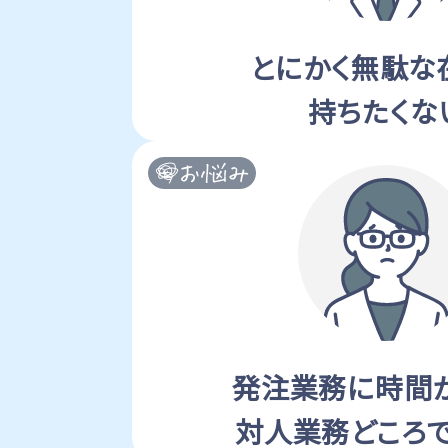
とにかく無駄な
持ちたくな
発注業務に時間
対人業務どころ