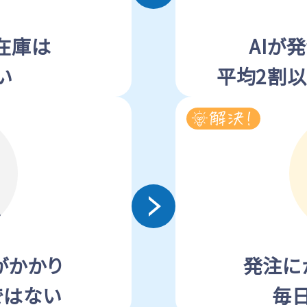
在庫は
AIが
い
平均2割
がかかり
発注に
ではない
毎日