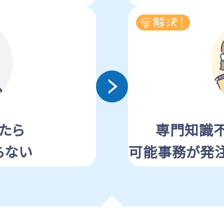
たら
専門知識
らない
可能事務が
発